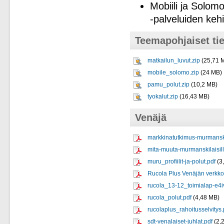
Mobiili ja Solomo
-palveluiden keh
Teemapohjaiset ti
matkailun_luvut.zip
(25,71 
mobile_solomo.zip
(24 MB)
pamu_polut.zip
(10,2 MB)
tyokalut.zip
(16,43 MB)
Venäjä
markkinatutkimus-murmansk
mita-muuta-murmanskilaisill
muru_profiilit-ja-polut.pdf
(3
Rucola Plus Venäjän verkkom
rucola_13-12_toimialap-e4i
rucola_polut.pdf
(4,48 MB)
rucolaplus_rahoitusselvitys.
sdt-venalaiset-juhlat.pdf
(2,