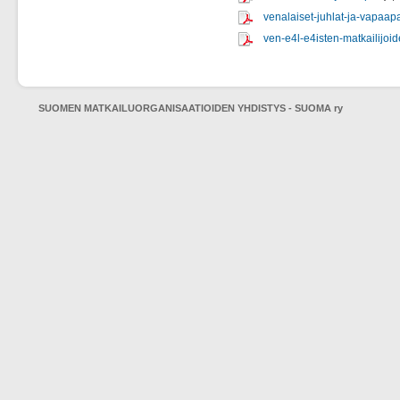
venalaiset-juhlat-ja-vapaapa
ven-e4l-e4isten-matkailijoi
SUOMEN MATKAILUORGANISAATIOIDEN YHDISTYS - SUOMA ry