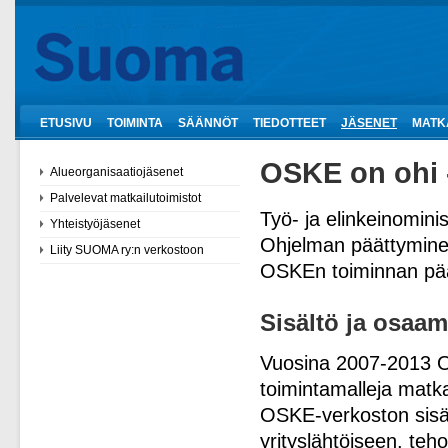
ETUSIVU
TOIMINTA
SÄÄNNÖT
TIEDOTTEET
JÄSENET
MATK
OSKE on ohi -
Alueorganisaatiojäsenet
Palvelevat matkailutoimistot
Työ- ja elinkeinomin
Yhteistyöjäsenet
Ohjelman päättymine
Liity SUOMA ry:n verkostoon
OSKEn toiminnan pää
Sisältö ja osaam
Vuosina 2007-2013 OS
toimintamalleja matka
OSKE-verkoston sisäl
yrityslähtöiseen, te