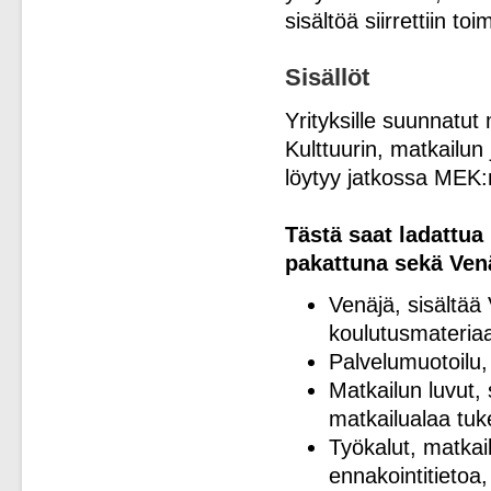
sisältöä siirrettiin t
Sisällöt
Yrityksille suunnatut 
Kulttuurin, matkailun 
löytyy jatkossa MEK:n
Tästä saat ladattua
pakattuna sekä Venä
Venäjä, sisältää 
koulutusmateriaa
Palvelumuotoilu, 
Matkailun luvut, 
matkailualaa tuk
Työkalut, matkai
ennakointitietoa,