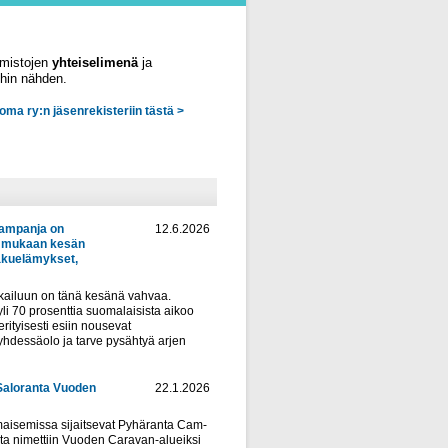
imistojen
yhteiselimenä
ja
ihin nähden.
uoma ry:n jäsenrekisteriin tästä >
kampanja on
12.6.2026
n mukaan kesän
akuelämykset,
kailuun on tänä kesänä vahvaa.
i 70 prosenttia suomalaisista aikoo
rityisesti esiin nousevat
yhdessäolo ja tarve pysähtyä arjen
Saloranta Vuoden
22.1.2026
aisemissa sijaitsevat Pyhäranta Cam-
ta nimettiin Vuoden Caravan-alueiksi