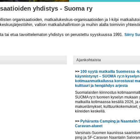
saatioiden yhdistys - Suoma ry
listen organisaatioiden, matkailukeskus-organisaatioiden ja I-kilpi matkailuto
keskusjärjestöihin, valtion matkailuhallintoon ja muihin alalla toimiviin yhteisö
iota tai etua tavoittelematon yhdistys on perustettu syyskuussa 1991.
Siirry S
Ajankohtaista
>>
100 syytä matkailla Suomessa -
käynnistynyt – SUOMA ry:n kysely
kotimaanmatkailussa korostuvat m
kulttuuri ja hengähdys arjesta
Suomalaisten kiinnostus kotimaanmat
SUOMA ry:n tuoreen kyselyn mukaan yl
matkailla kotimaassa kesällä 2026, ja e
makuelämykset, kulttuurikokemukset, 
kiireiden keskellä.
>>
Pyhäranta Camping ja Naantalin 
Caravan-alueet
Varsinais-Suomen kauniissa saaristom
ping ja SF-Caravan Naantalin Saloran