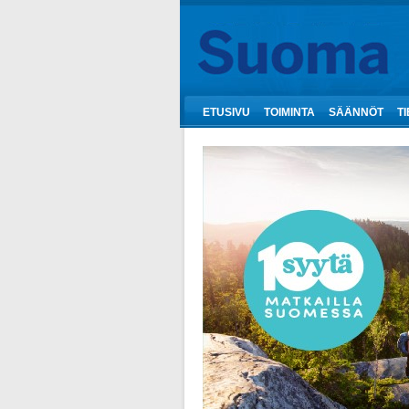
ETUSIVU
TOIMINTA
SÄÄNNÖT
T