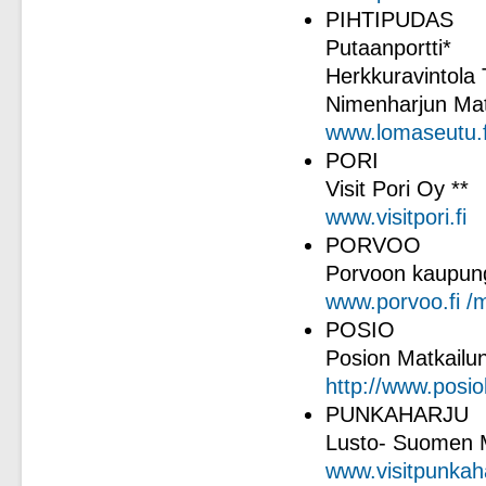
PIHTIPUDAS
Putaanportti*
Herkkuravintola 
Nimenharjun Mat
www.lomaseutu.f
PORI
Visit Pori Oy **
www.visitpori.fi
PORVOO
Porvoon kaupungi
www.porvoo.fi /m
POSIO
Posion Matkailu
http://www.posi
PUNKAHARJU
Lusto- Suomen 
www.visitpunkaha