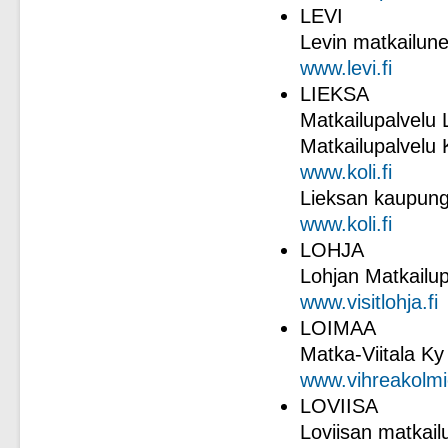
LEVI
Levin matkailune
www.levi.fi
LIEKSA
Matkailupalvelu 
Matkailupalvelu K
www.koli.fi
Lieksan kaupungi
www.koli.fi
LOHJA
Lohjan Matkailup
www.visitlohja.fi
LOIMAA
Matka-Viitala Ky
www.vihreakolm
LOVIISA
Loviisan matkailu