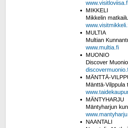
www.visitloviisa.f
MIKKELI
Mikkelin matkail
www.visitmikkeli.
MULTIA
Multian Kunnant
www.multia.fi
MUONIO
Discover Muonio
discovermuonio.f
MÄNTTÄ-VILPP
Mänttä-Vilppula 
www.taidekaupunk
MÄNTYHARJU
Mäntyharjun kun
www.mantyharju.
NAANTALI