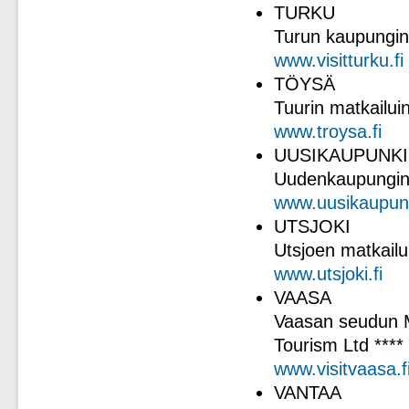
TURKU
Turun kaupungin
www.visitturku.fi
TÖYSÄ
Tuurin matkailuin
www.troysa.fi
UUSIKAUPUNKI
Uudenkaupungin 
www.uusikaupunk
UTSJOKI
Utsjoen matkail
www.utsjoki.fi
VAASA
Vaasan seudun M
Tourism Ltd ****
www.visitvaasa.f
VANTAA