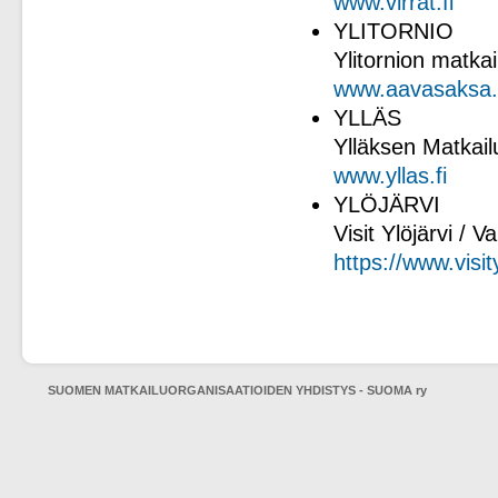
www.virrat.fi
YLITORNIO
Ylitornion matkai
www.aavasaksa.
YLLÄS
Ylläksen Matkailu
www.yllas.fi
YLÖJÄRVI
Visit Ylöjärvi / 
https://www.visity
SUOMEN MATKAILUORGANISAATIOIDEN YHDISTYS - SUOMA ry