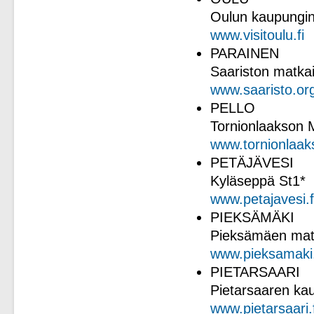
Oulun kaupungin
www.visitoulu.fi
PARAINEN
Saariston matka
www.saaristo.or
PELLO
Tornionlaakson Ma
www.tornionlaaks
PETÄJÄVESI
Kyläseppä St1*
www.petajavesi.f
PIEKSÄMÄKI
Pieksämäen matk
www.pieksamaki.
PIETARSAARI
Pietarsaaren kau
www.pietarsaari.f