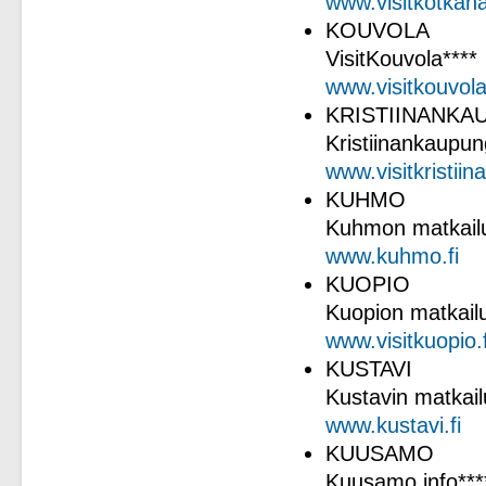
www.visitkotkaha
KOUVOLA
VisitKouvola****
www.visitkouvola.
KRISTIINANKA
Kristiinankaupun
www.visitkristiin
KUHMO
Kuhmon matkailu
www.kuhmo.fi
KUOPIO
Kuopion matkail
www.visitkuopio.f
KUSTAVI
Kustavin matkai
www.kustavi.fi
KUUSAMO
Kuusamo info***