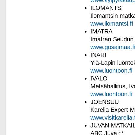
www.kylpylakaupu
ILOMANTSI
Ilomantsin matka
www.ilomantsi.fi
IMATRA
Imatran Seudun M
www.gosaimaa.f
INARI
Ylä-Lapin luonto
www.luontoon.fi
IVALO
Metsähallitus, Iv
www.luontoon.fi
JOENSUU
Karelia Expert M
www.visitkarelia.f
JUVAN MATKA
ABC Juva **