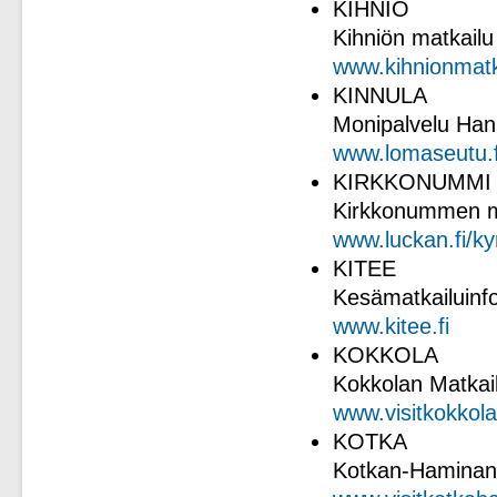
KIHNIÖ
Kihniön matkailu
www.kihnionmatka
KINNULA
Monipalvelu Han
www.lomaseutu.f
KIRKKONUMMI
Kirkkonummen m
www.luckan.fi/kyr
KITEE
Kesämatkailuinfo
www.kitee.fi
KOKKOLA
Kokkolan Matkail
www.visitkokkola.
KOTKA
Kotkan-Haminan 