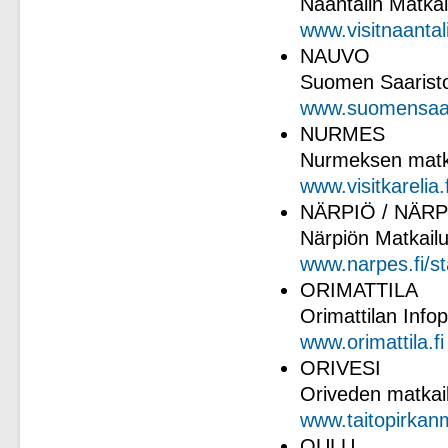
Naantalin Matkai
www.visitnaantal
NAUVO
Suomen Saaristo
www.suomensaari
NURMES
Nurmeksen matka
www.visitkarelia
NÄRPIÖ / NÄR
Närpiön Matkail
www.narpes.fi/s
ORIMATTILA
Orimattilan Infop
www.orimattila.fi
ORIVESI
Oriveden matkai
www.taitopirkanm
OULU