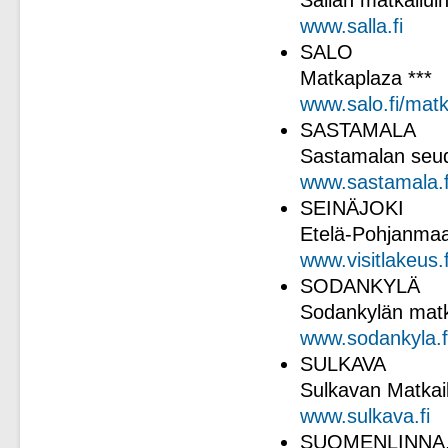
Sallan matkailuin
www.salla.fi
SALO
Matkaplaza ***
www.salo.fi/matk
SASTAMALA
Sastamalan seud
www.sastamala.f
SEINÄJOKI
Etelä-Pohjanmaa
www.
visitlakeus.f
SODANKYLÄ
Sodankylän matk
www.sodankyla.f
SULKAVA
Sulkavan Matkai
www.sulkava.fi
SUOMENLINNA,