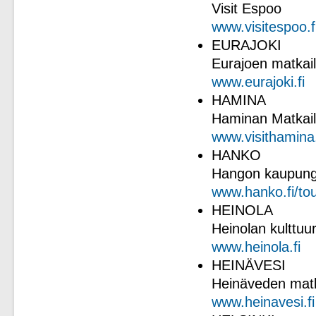
Visit Espoo
www.visitespoo.f
EURAJOKI
Eurajoen matkail
www.eurajoki.fi
HAMINA
Haminan Matkail
www.visithamina.
HANKO
Hangon kaupungi
www.hanko.fi/to
HEINOLA
Heinolan kulttuur
www.heinola.fi
HEINÄVESI
Heinäveden matka
www.heinavesi.fi