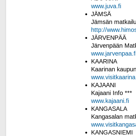
www.juva.fi
JÄMSÄ
Jämsän matkail
http://www.himos
JÄRVENPÄÄ
Järvenpään Matka
www.jarvenpaa.f
KAARINA
Kaarinan kaupunk
www.visitkaarina
KAJAANI
Kajaani Info ***
www.kajaani.fi
KANGASALA
Kangasalan matk
www.visitkangasa
KANGASNIEMI