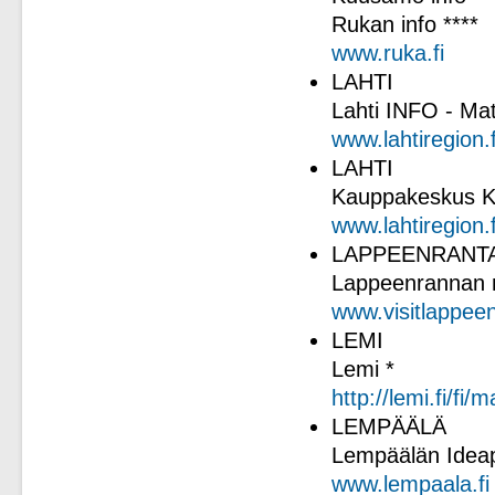
Rukan info ****
www.ruka.fi
LAHTI
Lahti INFO - Mat
www.lahtiregion.f
LAHTI
Kauppakeskus K
www.lahtiregion.f
LAPPEENRANT
Lappeenrannan m
www.visitlappeen
LEMI
Lemi *
http://lemi.fi/fi/m
LEMPÄÄLÄ
Lempäälän Ideap
www.lempaala.fi