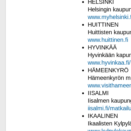
HELSINKI
Helsingin kaupu
www.myhelsinki.f
HUITTINEN
Huittisten kaupun
www.huittinen.fi
HYVINKÄÄ
Hyvinkään kapun
www.hyvinkaa.fi/
HÄMEENKYRÖ
Hämeenkyrön mat
www.visithameen
IISALMI
Iisalmen kaupung
iisalmi.fi/matkail
IKAALINEN
Ikaalisten Kylpy