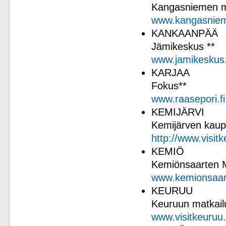
Kangasniemen m
www.kangasniemi
KANKAANPÄÄ
Jämikeskus **
www.jamikeskus.
KARJAA
Fokus**
www.raasepori.fi
KEMIJÄRVI
Kemijärven kaupu
http://www.visitke
KEMIÖ
Kemiönsaarten M
www.kemionsaari
KEURUU
Keuruun matkailu
www.visitkeuruu.