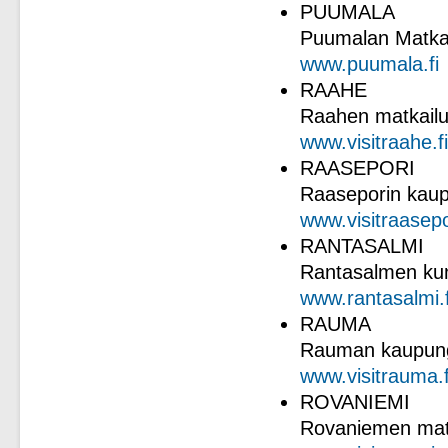
PUUMALA
Puumalan Matkai
www.puumala.fi
RAAHE
Raahen matkailut
www.visitraahe.fi
RAASEPORI
Raaseporin kaupu
www.visitraasep
RANTASALMI
Rantasalmen kun
www.rantasalmi.f
RAUMA
Rauman kaupungi
www.visitrauma.f
ROVANIEMI
Rovaniemen matk