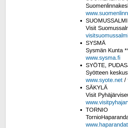
Suomenlinnakesk
www.suomenlinna
SUOMUSSALMI
Visit Suomussal
visitsuomussalmi
SYSMÄ
Sysmän Kunta *
www.sysma.fi
SYÖTE, PUDAS
Syötteen kesku
www.s
yote.net
/
SÄKYLÄ
Visit Pyhäjärvise
www.visitpyhajarv
TORNIO
TornioHaparanda 
www.haparandat