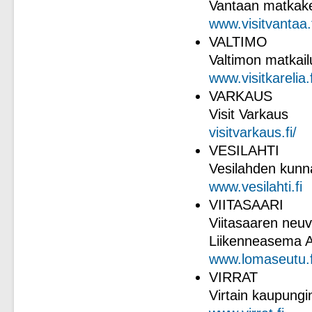
Vantaan matkake
www.visitvantaa.
VALTIMO
Valtimon matkai
www.visitkarelia.
VARKAUS
Visit Varkaus
visitvarkaus.fi/
VESILAHTI
Vesilahden kunn
www.vesilahti.fi
VIITASAARI
Viitasaaren neuv
Liikenneasema A
www.lomaseutu.f
VIRRAT
Virtain kaupungi