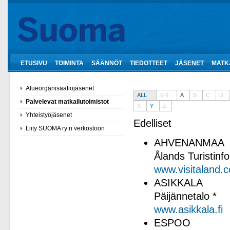
ETUSIVU
TOIMINTA
SÄÄNNÖT
TIEDOTTEET
JÄSENET
MATK
Alueorganisaatiojäsenet
ALL
0-9
A
B
C
D
Palvelevat matkailutoimistot
X
Y
Z
Yhteistyöjäsenet
Edelliset
Liity SUOMA ry:n verkostoon
AHVENANMAA
Ålands Turistinfo
www.visitaland.
ASIKKALA
Päijännetalo *
www.asikkala.fi
ESPOO