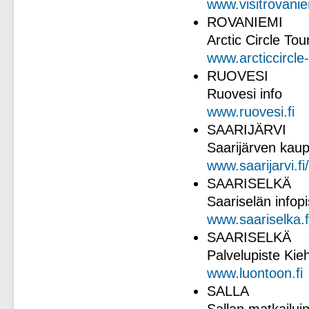
www.visitrovanie
ROVANIEMI
Arctic Circle Tou
www.arcticcircle-
RUOVESI
Ruovesi info
www.ruovesi.fi
SAARIJÄRVI
Saarijärven kaupu
www.saarijarvi.fi/
SAARISELKÄ
Saariselän infopi
www.saariselka.f
SAARISELKÄ
Palvelupiste Kie
www.luontoon.fi
SALLA