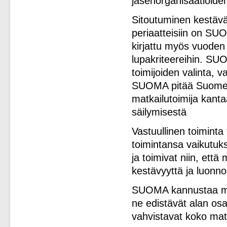
jäsenorganisaatioiden
Sitoutuminen kestävän
periaatteisiin on S
kirjattu myös vuoden 
lupakriteereihin. SUO
toimijoiden valinta, 
SUOMA pitää Suomen l
matkailutoimija kant
säilymisestä
Vastuullinen toiminta 
toimintansa vaikutuks
ja toimivat niin, että
kestävyyttä ja luonno
SUOMA kannustaa matk
ne edistävät alan osa
vahvistavat koko matk