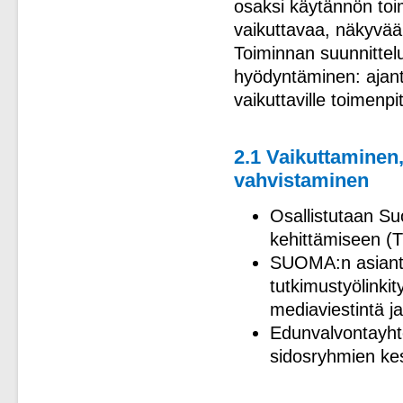
osaksi käytännön toi
vaikuttavaa, näkyvää 
Toiminnan suunnittel
hyödyntäminen: ajant
vaikuttaville toimenpi
2.1 Vaikuttaminen,
vahvistaminen
Osallistutaan S
kehittämiseen (T
SUOMA:n asiantu
tutkimustyölinki
mediaviestintä ja
Edunvalvontayhte
sidosryhmien ke