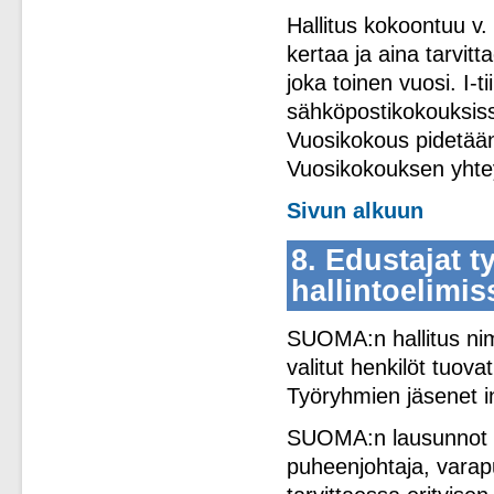
Hallitus kokoontuu 
kertaa ja aina tarvit
joka toinen vuosi. I-
sähköpostikokouksiss
Vuosikokous pidetää
Vuosikokouksen yhte
Sivun alkuun
8. Edustajat t
hallintoelimis
SUOMA:n hallitus nim
valitut henkilöt tuo
Työryhmien jäsenet in
SUOMA:n lausunnot an
puheenjohtaja, varapu