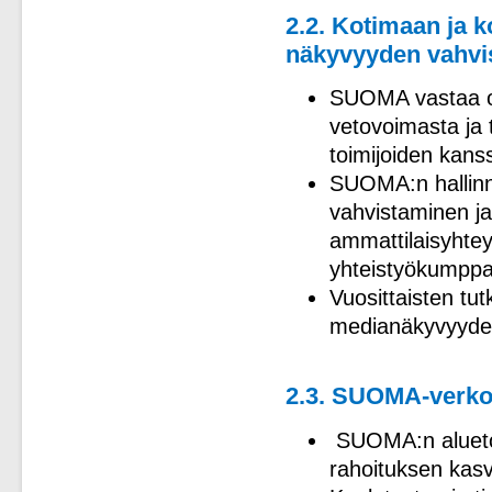
2.2. Kotimaan ja 
näkyvyyden vahvi
SUOMA vastaa os
vetovoimasta ja t
toimijoiden kans
SUOMA:n hallinn
vahvistaminen ja
ammattilaisyhtey
yhteistyökumppa
Vuosittaisten tut
medianäkyvyyden
2.3. SUOMA-verko
SUOMA:n aluetoi
rahoituksen kas