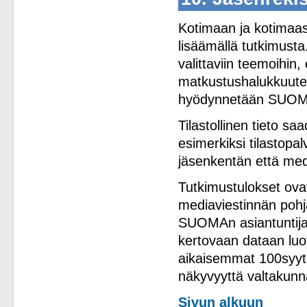
Kotimaan ja kotimaas
lisäämällä tutkimust
valittaviin teemoihin,
matkustushalukkuutee
hyödynnetään SUOMAn
Tilastollinen tieto s
esimerkiksi tilastopa
jäsenkentän että medi
Tutkimustulokset ovat
mediaviestinnän pohj
SUOMAn asiantuntijaro
kertovaan dataan lu
aikaisemmat 100syyt
näkyvyyttä valtakun
Sivun alkuun