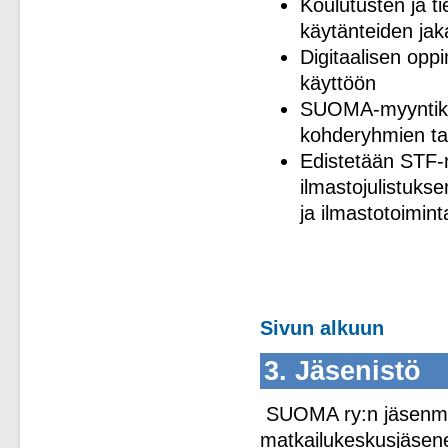
Koulutusten ja ti
käytänteiden jak
Digitaalisen opp
käyttöön
SUOMA-myyntikie
kohderyhmien ta
Edistetään STF-
ilmastojulistukse
ja ilmastotoimint
Sivun alkuun
3. Jäsenistö
SUOMA ry:n jäsenmää
matkailukeskusjäsenet