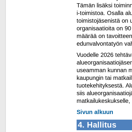
Tämän lisäksi toimin
i-toimistoa. Osalla al
toimistojäsenistä on 
organisaatioita on 90
määrää on tavoitteena
edunvalvontatyön vah
Vuodelle 2026 tehtä
alueorganisaatiojäse
useamman kunnan muo
kaupungin tai matkai
tuotekehityksestä. A
siis alueorganisaatio
matkailukeskukselle, v
Sivun alkuun
4. Hallitus