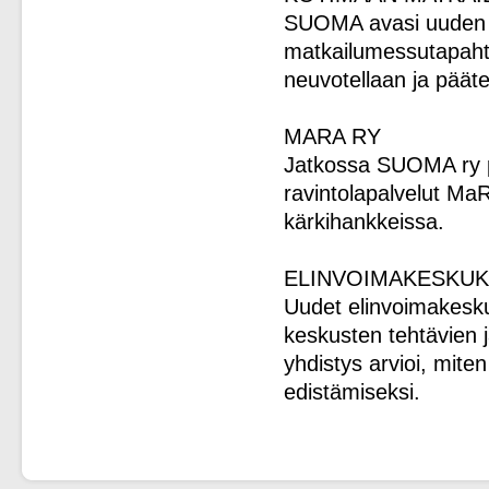
SUOMA avasi uuden 
matkailumessutapaht
neuvotellaan ja pää
MARA RY
Jatkossa SUOMA ry py
ravintolapalvelut Ma
kärkihankkeissa.
ELINVOIMAKESKU
Uudet elinvoimakesk
keskusten tehtävien j
yhdistys arvioi, mite
edistämiseksi.