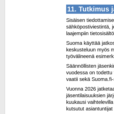
11. Tutkimus 
Sisäisen tiedottamis
sähköpostiviestintä, j
laajempiin tietosisältö
Suoma käyttää jatkos
keskusteluun myös mm
työvälineenä esimerki
Säännöllisten jäsenki
vuodessa on todettu 
vaatii sekä Suoma.fi-
Vuonna 2026 jatketaa
jäsentilaisuuksien jär
kuukausi vaihtelevill
kutsutut asiantuntijat