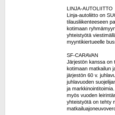
LINJA-AUTOLIITTO
Linja-autoliitto on SU
tilausliikenteeseen p
kotimaan ryhmämyynni
yhteistyötä viestimäl
myyntikiertueelle bus
SF-CARAVAN
Järjestön kanssa on 
kotimaan matkailun j
järjestön 60 v. juhla
juhlavuoden suojelijan
ja markkinointitoimi
myös vuoden leirintäm
yhteistyötä on teh
matkailuajoneuvoverot