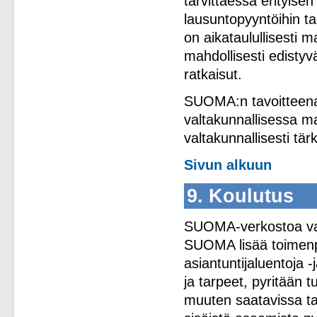
tarvittaessa erityisen
lausuntopyyntöihin ta
on aikataulullisesti m
mahdollisesti edistyvä
ratkaisut.
SUOMA:n tavoitteena
valtakunnallisessa ma
valtakunnallisesti tä
Sivun alkuun
9. Koulutus
SUOMA-verkostoa vahv
SUOMA lisää toimenpi
asiantuntijaluentoja -
ja tarpeet, pyritään t
muuten saatavissa tai