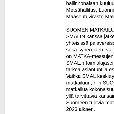
hallinnonalaan kuuluu
Metsähallitus, Luonn
Maaseutuvirasto Mav
SUOMEN MATKAILU
SMALIN kanssa jatket
yhteisissä palavereis
sekä synergiaetu val
on MATKA-messujen a
SMAL:n toimialajäse
tärkeä asiantuntija es
Vaikka SMAL keskitt
matkailuun, niin SU
matkailua kokonaisuu
yllä tarvittavia kansa
Suomeen tulevia matkai
2023 alkaen.