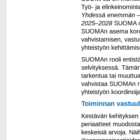
Työ- ja elinkeinomin
Yhdessä enemmän – 
2025–2028
SUOMA on 
SUOMAn asema koros
vahvistamisen, vastu
yhteistyön kehittämi
SUOMAn rooli entistä
selvityksessä. Tämän 
tarkentua tai muuttu
vahvistaa SUOMAn roo
yhteistyön koordinoij
Toiminnan vastuul
Kestävän kehityksen t
periaatteet muodost
keskeisiä arvoja. Nä