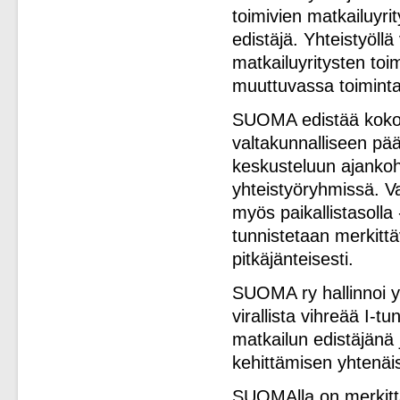
toimivien matkailuyri
edistäjä. Yhteistyöll
matkailuyritysten toim
muuttuvassa toimint
SUOMA edistää koko m
valtakunnalliseen pää
keskusteluun ajankoht
yhteistyöryhmissä. Va
myös paikallistasolla 
tunnistetaan merkittä
pitkäjänteisesti.
SUOMA ry hallinnoi yk
virallista vihreää I-
matkailun edistäjänä 
kehittämisen yhtenäis
SUOMAlla on merkittä