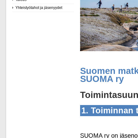
Yhteistyötahot ja jäsenyydet
Suomen matka
SUOMA ry
Toimintasuunn
1. Toiminnan 
SUOMA ry on jäsenor