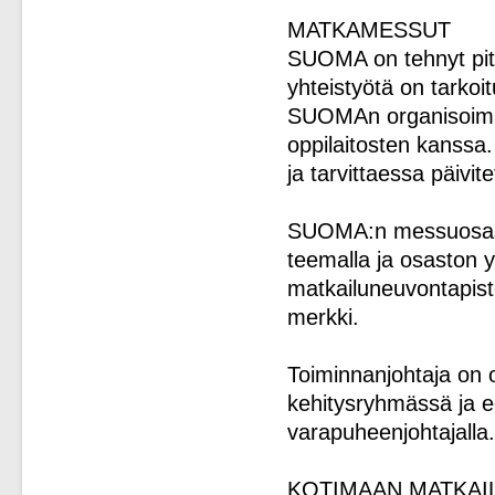
MATKAMESSUT
SUOMA on tehnyt pit
yhteistyötä on tarkoi
SUOMAn organisoima 
oppilaitosten kanssa
ja tarvittaessa päivit
SUOMA:n messuosast
teemalla ja osaston 
matkailuneuvontapist
merkki.
Toiminnanjohtaja on
kehitysryhmässä ja ed
varapuheenjohtajall
KOTIMAAN MATKA