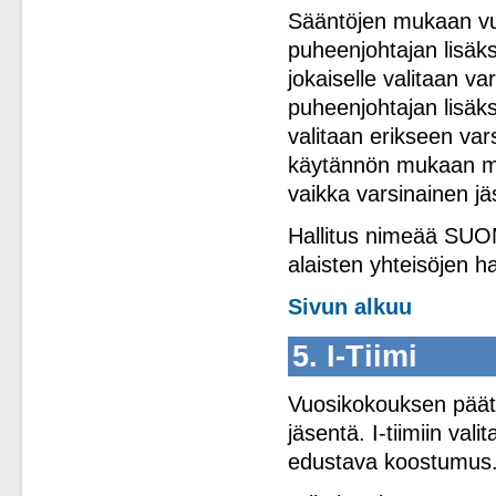
Sääntöjen mukaan vu
puheenjohtajan lisäksi
jokaiselle valitaan v
puheenjohtajan lisäks
valitaan erikseen va
käytännön mukaan myö
vaikka varsinainen jäs
Hallitus nimeää SUOM
alaisten yhteisöjen hal
Sivun alkuu
5. I-Tiimi
Vuosikokouksen päätök
jäsentä. I-tiimiin val
edustava koostumus. 