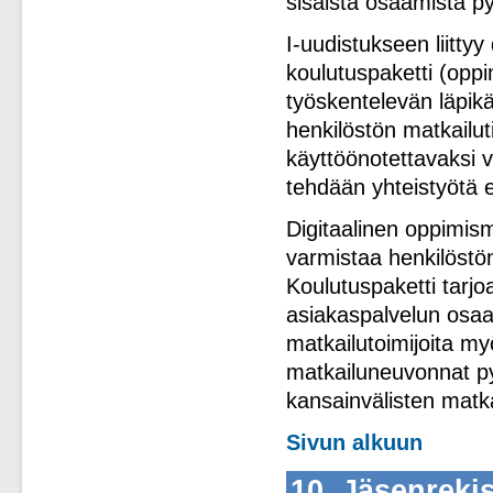
sisäistä osaamista p
I-uudistukseen liitty
koulutuspaketti (oppi
työskentelevän läpik
henkilöstön matkailut
käyttöönotettavaksi
tehdään yhteistyötä 
Digitaalinen oppimis
varmistaa henkilöstö
Koulutuspaketti tarjo
asiakaspalvelun osaa
matkailutoimijoita my
matkailuneuvonnat p
kansainvälisten matkai
Sivun alkuun
10. Jäsenreki