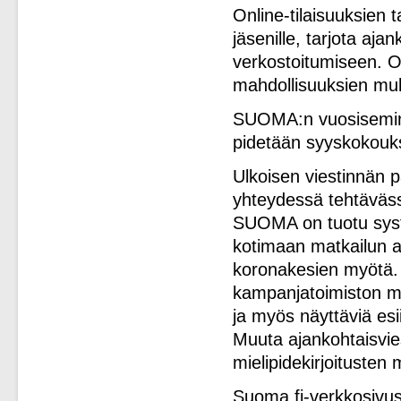
Online-tilaisuuksien
jäsenille, tarjota aja
verkostoitumiseen. On
mahdollisuuksien mu
SUOMA:n vuosiseminaa
pidetään syyskokouk
Ulkoisen viestinnän
yhteydessä tehtäväs
SUOMA on tuotu syst
kotimaan matkailun as
koronakesien myötä. 
kampanjatoimiston me
ja myös näyttäviä esi
Muuta ajankohtaisvie
mielipidekirjoitusten 
Suoma.fi-verkkosivust