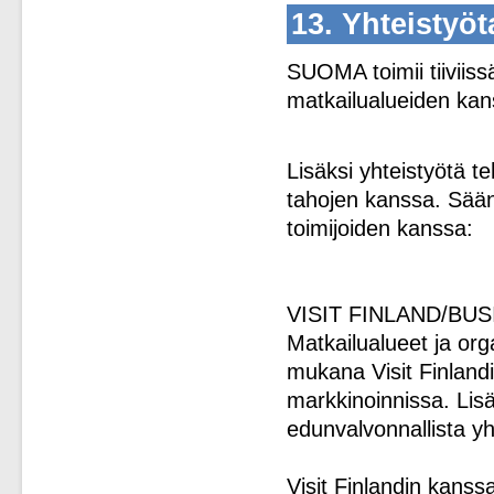
13. Yhteistyöt
SUOMA toimii tiiviis
matkailualueiden kan
Lisäksi yhteistyötä t
tahojen kanssa. Sään
toimijoiden kanssa:
VISIT FINLAND/BU
Matkailualueet ja orga
mukana Visit Finlandi
markkinoinnissa. Lis
edunvalvonnallista yh
Visit Finlandin kanss