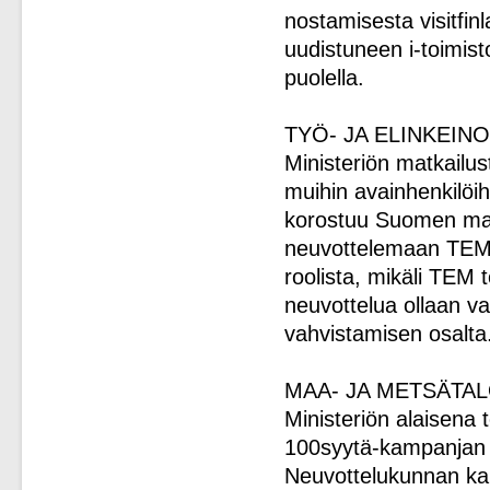
nostamisesta visitfin
uudistuneen i-toimis
puolella.
TYÖ- JA ELINKEIN
Ministeriön matkailus
muihin avainhenkilöi
korostuu Suomen mat
neuvottelemaan TEM:
roolista, mikäli TEM
neuvottelua ollaan v
vahvistamisen osalta
MAA- JA METSÄTA
Ministeriön alaisena
100syytä-kampanjan 
Neuvottelukunnan kan