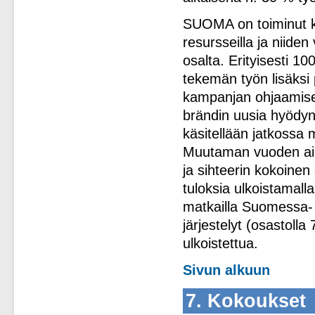
SUOMA on toiminut kok
resursseilla ja niide
osalta. Erityisesti 
tekemän työn lisäksi
kampanjan ohjaamises
brändin uusia hyödynt
käsitellään jatkossa
Muutaman vuoden aika
ja sihteerin kokoine
tuloksia ulkoistamall
matkailla Suomessa- 
järjestelyt (osastolla
ulkoistettua.
Sivun alkuun
7. Kokoukset