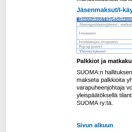
Jäsenmaksut/I-kä
Jäsenmaksut/I-käyttöoikeus
Alueorganisaatiojäsenet / matkai
I-toimistot
I-toimistojen sivupisteet
Pop-up pisteet
Yhteistyöjäsenet
Palkkiot ja matkaku
SUOMA:n hallituksen j
makseta palkkioita yh
varapuheenjohtaja vo
yleispäätöksellä tila
SUOMA ry:tä.
Sivun alkuun