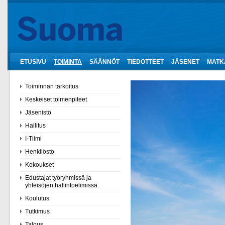
ETUSIVU
TOIMINTA
SÄÄNNÖT
TIEDOTTEET
JÄSENET
MATK
Toiminnan tarkoitus
Keskeiset toimenpiteet
Jäsenistö
Hallitus
I-Tiimi
Henkilöstö
Kokoukset
Edustajat työryhmissä ja
yhteisöjen hallintoelimissä
Koulutus
Tutkimus
Talous