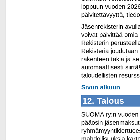
loppuun vuoden 2026
päivitettävyyttä, tied
Jäsenrekisterin avull
voivat päivittää omia
Rekisterin perusteell
Rekisteriä joudutaan
rakenteen takia ja se
automaattisesti siirt
taloudellisten resurss
Sivun alkuun
12. Talous
SUOMA ry:n vuoden 2
pääosin jäsenmaksutu
ryhmämyyntikiertuees
mahdollisuuksia karto