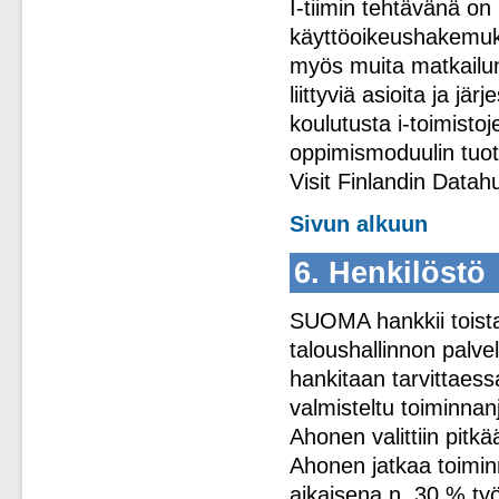
I-tiimin tehtävänä on
käyttöoikeushakemukse
myös muita matkailu
liittyviä asioita ja jä
koulutusta i-toimistoje
oppimismoduulin tuott
Visit Finlandin Datahu
Sivun alkuun
6. Henkilöstö
SUOMA hankkii toista
taloushallinnon palvel
hankitaan tarvittaess
valmisteltu toiminnan
Ahonen valittiin pitk
Ahonen jatkaa toimi
aikaisena n. 30 % työ