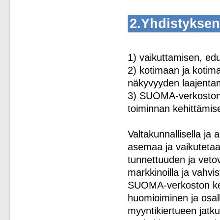
2.Yhdistyksen
1) vaikuttamisen, ed
2) kotimaan ja kotim
näkyvyyden laajenta
3) SUOMA-verkoston 
toiminnan kehittämis
Valtakunnallisella ja 
asemaa ja vaikutetaa
tunnettuuden ja vetov
markkinoilla ja vahvi
SUOMA-verkoston keh
huomioiminen ja osa
myyntikiertueen jatk