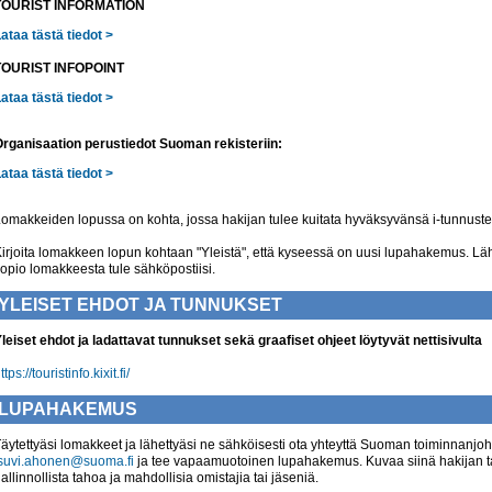
TOURIST INFORMATION
ataa tästä tiedot >
TOURIST INFOPOINT
ataa tästä tiedot >
rganisaation perustiedot Suoman rekisteriin:
ataa tästä tiedot >
omakkeiden lopussa on kohta, jossa hakijan tulee kuitata hyväksyvänsä i-tunnusten
irjoita lomakkeen lopun kohtaan "Yleistä", että kyseessä on uusi lupahakemus. Lähe
opio lomakkeesta tule sähköpostiisi.
YLEISET EHDOT JA TUNNUKSET
leiset ehdot ja ladattavat tunnukset sekä graafiset ohjeet löytyvät nettisivulta
ttps://touristinfo.kixit.fi/
LUPAHAKEMUS
äytettyäsi lomakkeet ja lähettyäsi ne sähköisesti ota yhteyttä Suoman toiminnanjo
suvi.ahonen@suoma.fi
ja tee vapaamuotoinen lupahakemus. Kuvaa siinä hakijan tau
allinnollista tahoa ja mahdollisia omistajia tai jäseniä.