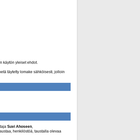
 käytön yleiset ehdot.
tä täytetty lomake sähköisesti, jolloin
htaja
Suvi Ahoseen
,
staa, henkilöstöä, taustalla olevaa