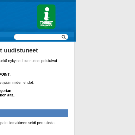
t uudistuneet
sekä nykyiset I-tunnukset poistuivat
POINT
.
tettyään niiden ehdot.
egorian
kon alta.
nfopoint lomakkeen sekä perustiedot