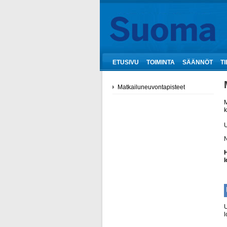
ETUSIVU
TOIMINTA
SÄÄNNÖT
T
Matkailuneuvontapisteet
M
k
U
N
H
l
U