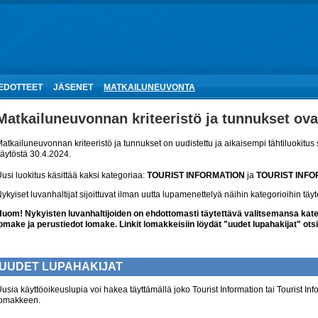
IEDOTTEET
JÄSENET
MATKAILUNEUVONTA
Matkailuneuvonnan kriteeristö ja tunnukset ova
atkailuneuvonnan kriteeristö ja tunnukset on uudistettu ja aikaisempi tähtiluokitus 
äytöstä 30.4.2024.
usi luokitus käsittää kaksi kategoriaa:
TOURIST INFORMATION
ja
TOURIST INFO
ykyiset luvanhaltijat sijoittuvat ilman uutta lupamenettelyä näihin kategorioihin täy
uom! Nykyisten luvanhaltijoiden on ehdottomasti täytettävä valitsemansa kat
omake ja perustiedot lomake. Linkit lomakkeisiin löydät "uudet lupahakijat" otsi
UUDET LUPAHAKIJAT
usia käyttöoikeuslupia voi hakea täyttämällä joko Tourist Information tai Tourist I
lomakkeen.