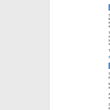
S
t
m
a
T
n
y
s
T
S
j
M
m
A
m
S
m