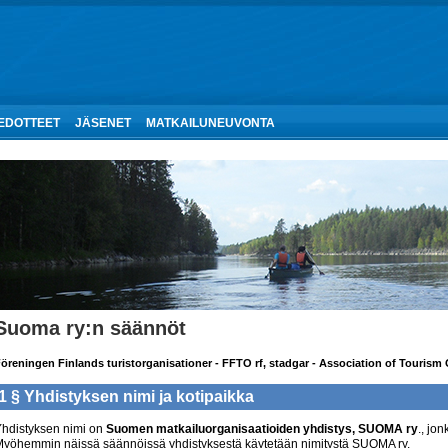
IEDOTTEET
JÄSENET
MATKAILUNEUVONTA
Suoma ry:n säännöt
öreningen Finlands turistorganisationer - FFTO rf, stadgar - Association of Tourism
1 §
Yhdistyksen nimi
ja kotipaikka
hdistyksen nimi on
Suomen matkailuorganisaatioiden yhdistys, SUOMA ry
., jo
yöhemmin näissä säännöissä yhdistyksestä käytetään nimitystä SUOMA ry.