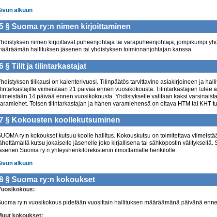
Sivun alkuun
5 § Suoma ry:n
nimen kirjoittaminen
hdistyksen nimen kirjoittavat puheenjohtaja tai varapuheenjohtaja, jompikumpi yhde
ääräämän hallituksen jäsenen tai yhdistyksen toiminnanjohtajan kanssa.
6 §
Tilit ja tilintarkastajat
hdistyksen tilikausi on kalenterivuosi. Tilinpäätös tarvittavine asiakirjoineen ja h
ilintarkastajille viimeistään 21 päivää ennen vuosikokousta. Tilintarkastajien tulee a
iimeistään 14 päivää ennen vuosikokousta. Yhdistykselle valitaan kaksi varsinaista 
aramiehet. Toisen tilintarkastajan ja hänen varamiehensä on oltava HTM tai KHT tu
7 § Kokousten
koollekutsuminen
UOMA ry:n kokoukset kutsuu koolle hallitus. Kokouskutsu on toimitettava viimeist
ähettämällä kutsu jokaiselle jäsenelle joko kirjallisena tai sähköpostin välityksellä
äsenen Suoma ry:n yhteyshenkilörekisteriin ilmoittamalle henkilölle.
Sivun alkuun
8 § Suoma ry:n
kokoukset
Vuosikokous:
uoma ry:n vuosikokous pidetään vuosittain hallituksen määräämänä päivänä enn
Muut kokoukset: