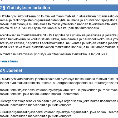
2 §
Yhdistyksen tarkoitus
UOMA ry:n tarkoituksena on toimia kotimaan matkailun alueellisten organisaatioi
eema- ja reittipohjaisten organisaatioiden yhteiselimenä ja edunvalvontajärjestönä 
atkailuhallintoon ja muihin alalla toimiviin yhteisöihin nähden tavoittelematta kuite
nsiota tai etua. SUOMA ry:llä itsellään ei ole kaupallisia tarkoitusperiä.
arkoituksensa toteuttamiseksi SUOMA ry pitää yllä yhteyksiä jäseniinsä ja jäsenkelpoi
iiden henkilökunnille koulutustilaisuuksia, seminaareja ja neuvottelukokouksia yht
hteisöjen kanssa, harjoittaa tiedotustoimintaa, neuvontaa ja tietojen vaihtoa jäse
uosituksia sekä tekee aloitteita valtion matkailuhallinnolle ja muille viranomaisille s
oimintansa tukemiseksi yhdistys voi ottaa vastaan avustuksia ja lahjoituksia.
Sivun alkuun
3 §
Jäsenet
UOMA ry:n varsinaisiksi jäseniksi voidaan hyväksyä matkailualalla toimivat oikeus
äsenet ovat matkailutoimisto-jäseniä, alueorganisaatiojäseniä, suuralueorganisaatio
atkailutoimistojäseneksi voidaan hyväksyä virallisen I-kilpioikeuden ja Palveleva
atkailutoimisto, joka hoitaa kunnan matkailuneuvontaa.
lueorganisaatiojäseneksi voidaan hyväksyä organisaatio, joka hoitaa useamman 
atkailupalveluiden markkinointia ja tuotekehitystä.
uuralueorganisaatiojäseneksi voidaan hyväksyä organisaatio, joka hoitaa useam
atkailupalveluiden markkinointia ja tuotekehitystä.