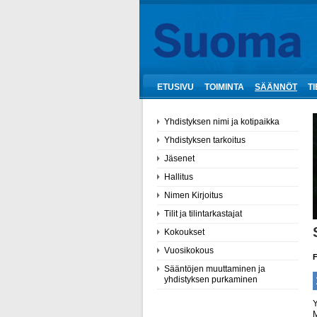
ETUSIVU
TOIMINTA
SÄÄNNÖT
T
Yhdistyksen nimi ja kotipaikka
Yhdistyksen tarkoitus
Jäsenet
Hallitus
Nimen Kirjoitus
Tilit ja tilintarkastajat
Kokoukset
Vuosikokous
F
Sääntöjen muuttaminen ja
yhdistyksen purkaminen
Y
M