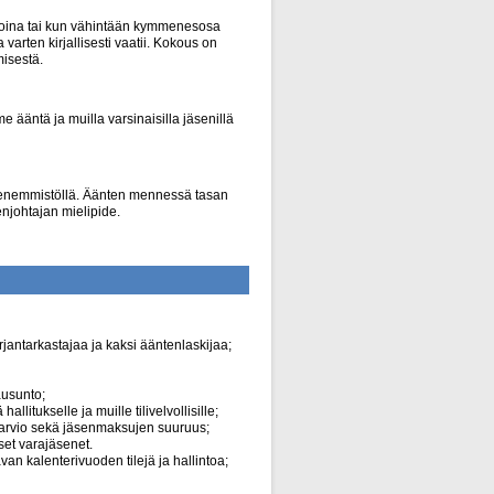
aikoina tai kun vähintään kymmenesosa
a varten kirjallisesti vaatii. Kokous on
isestä.
 ääntä ja muilla varsinaisilla jäsenillä
n enemmistöllä. Äänten mennessä tasan
njohtajan mielipide.
jantarkastajaa ja kaksi ääntenlaskijaa;
ausunto;
itukselle ja muille tilivelvollisille;
oarvio sekä jäsenmaksujen suuruus;
set varajäsenet.
van kalenterivuoden tilejä ja hallintoa;