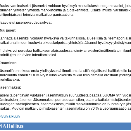
uuksi varsinaiseksi jäseneksi voidaan hyväksyä matkailukeskusorganisaatiot, jotk
oimivien yritysten yhteistä markkinointia ja tuotekehitystä. Lisäksi muiksi varsinais
eittipohjaisesti toimivia matkailuorganisaatioita.
aavutetut jäsenoikeudet säilyvät.
Muu jäsen:
annattajajäseniksi voidaan hyväksyä valtakunnallisia, alueellisia tai teemapohjaisi
atkailuhallintoon kuuluvia oikeuskelpoisia yhteisöjä. Jäsenet hyväksyy yhdistyksen
hdistys voi perustaa hallituksen alaisuudessa toimivia rekisteröimättömiä toimikunt
ainittujen tehtävien toteuttamiseksi.
Eroaminen:
äsenellä on oikeus erota yhdistyksestä ilmoittamalla siitä kirjallisesti hallitukselle
uorokautta ennen SUOMA ry:n vuosikokousta taikka ilmoittamalla erostaan yhdist
erkittäväksi.
Jäsenmaksu:
äseniltä perittävän vuotuisen jäsenmaksun suuruudesta päättää SUOMA ry:n vuosi
arsinaisten jäsenten Jäsenmaksut porrastetaan siten, että matkailutoimistojäsen
lueorganisaatiojäsenten jäsenmaksusta, mikäli matkailutoimisto on Suoma ry:n jä
sakas. Muutoin matkailutoimistojäsenten jäsenmaksu on 70 % alueorganisaatiojä
Sivun alkuun
4 §
Hallitus