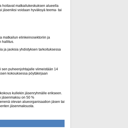
a hoitavat matkailukeskuksen alueella
iksi jäseniksi voidaan hyväksyä teema- tai
a matkailun elinkeinosektoriin ja
 hallitus.
ia ja jaoksia yhdistyksen tarkoituksessa
 tai sen puheenjohtajalle viimeistään 14
yksen kokouksessa pöytäkirjaan
kokous kullekin jäsenryhmälle erikseen.
ten jäsenmaksu on 50 %
senenä olevan alueorganisaation jäsen tai
senten jäsenmaksusta.