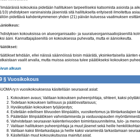
limääräisiä kokouksia pidetään hallituksen tarpeelliseksi katsomista asioista ja 
1/10) yhdistyksen varsinaisista jäsenistä sitä hallitukselta erityisesti ilmoitettua asia
ällöin pidettävä kahdenkymmenen yhden (21) päivän kuluessa vaatimuksen esittäm
Äänioikeus:
hdistyksen kokouksissa on alueorganisaatio- ja suuralueorganisaatiojäsenillä kolme
ksi ääni. Kannattajajäsenillä on kokouksessa puhevalta, mutta ei äänioikeutta.
Päätökset:
äätökset tehdään, ellei näissä säännöissä toisin määrätä, yksinkertaisella äänte
atkaistaan vaalit arvalla, mutta muissa asioissa tulee päätökseksi kokouksen puhee
Sivun alkuun
9 §
Vuosikokous
UOMA ry:n vuosikokouksessa käsitellään seuraavat asiat:
Kokouksen avaus; Valitaan kokouksen puheenjohtaja, sihteeri, kaksi pöytäkir
Todetaan kokouksen laillisuus ja päätösvaltaisuus;
Hyväksytään kokouksen työjärjestys;
Esitetään edellisen tilivuoden tilinpäätös, vuosikertomus ja tilintarkastajien l
Päätetään tilinpäätöksen vahvistamisesta ja vastuuvapauden myöntämisestä hall
Vahvistetaan seuraavan kalenterivuoden toimintasuunnitelma, tulo- ja men
Valitaan hallituksen puheenjohtaja ja muut jäsenet sekä heille henkilökohtai
Valitaan kaksi tilintarkastajaa ja heille kaksi varamiestä tarkastamaan seuraa
Käsitellään muut kokouskutsussa mainitut asiat.