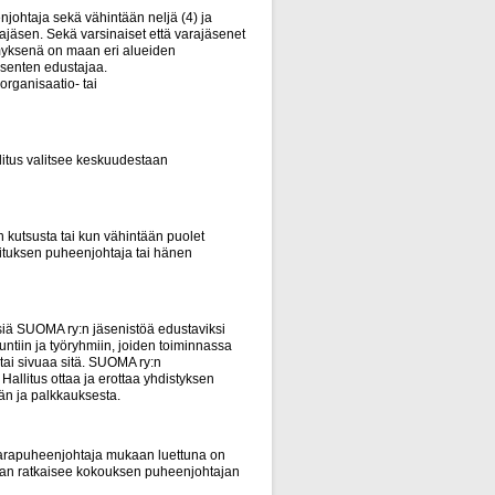
johtaja sekä vähintään neljä (4) ja
arajäsen. Sekä varsinaiset että varajäsenet
kimyksenä on maan eri alueiden
äsenten edustajaa.
organisaatio- tai
litus valitsee keskuudestaan
 kutsusta tai kun vähintään puolet
llituksen puheenjohtaja tai hänen
siä SUOMA ry:n jäsenistöä edustaviksi
kuntiin ja työryhmiin, joiden toiminnassa
 tai sivuaa sitä. SUOMA ry:n
 Hallitus ottaa ja erottaa yhdistyksen
än ja palkkauksesta.
 varapuheenjohtaja mukaan luettuna on
asan ratkaisee kokouksen puheenjohtajan