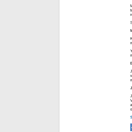
M
t
r
S
K
m
Y
m
J
v
m
J
V
a
o