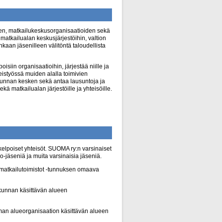
den, matkailukeskusorganisaatioiden sekä
matkailualan keskusjärjestöihin, valtion
nkaan jäsenilleen välitöntä taloudellista
siin organisaatioihin, järjestää niille ja
eistyössä muiden alalla toimivien
nkunnan kesken sekä antaa lausuntoja ja
ekä matkailualan järjestöille ja yhteisöille.
kelpoiset yhteisöt. SUOMA ry:n varsinaiset
-jäseniä ja muita varsinaisia jäseniä.
t matkailutoimistot -tunnuksen omaava
kunnan käsittävän alueen
man alueorganisaation käsittävän alueen