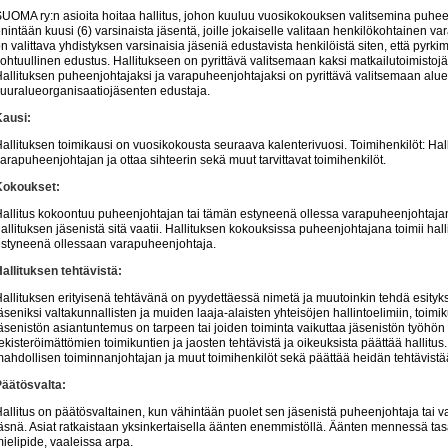
UOMA ry:n asioita hoitaa hallitus, johon kuuluu vuosikokouksen valitsemina puheen
nintään kuusi (6) varsinaista jäsentä, joille jokaiselle valitaan henkilökohtainen v
n valittava yhdistyksen varsinaisia jäseniä edustavista henkilöistä siten, että pyr
ohtuullinen edustus. Hallitukseen on pyrittävä valitsemaan kaksi matkailutoimistoj
allituksen puheenjohtajaksi ja varapuheenjohtajaksi on pyrittävä valitsemaan alue
uuralueorganisaatiojäsenten edustaja.
Kausi:
allituksen toimikausi on vuosikokousta seuraava kalenterivuosi. Toimihenkilöt: Hal
arapuheenjohtajan ja ottaa sihteerin sekä muut tarvittavat toimihenkilöt.
Kokoukset:
allitus kokoontuu puheenjohtajan tai tämän estyneenä ollessa varapuheenjohtajan
allituksen jäsenistä sitä vaatii. Hallituksen kokouksissa puheenjohtajana toimii ha
styneenä ollessaan varapuheenjohtaja.
allituksen tehtävistä:
allituksen erityisenä tehtävänä on pyydettäessä nimetä ja muutoinkin tehdä esityk
äseniksi valtakunnallisten ja muiden laaja-alaisten yhteisöjen hallintoelimiin, toimi
äsenistön asiantuntemus on tarpeen tai joiden toiminta vaikuttaa jäsenistön työhön
ekisteröimättömien toimikuntien ja jaosten tehtävistä ja oikeuksista päättää hallitus.
ahdollisen toiminnanjohtajan ja muut toimihenkilöt sekä päättää heidän tehtävistä
äätösvalta:
allitus on päätösvaltainen, kun vähintään puolet sen jäsenistä puheenjohtaja tai
äsnä. Asiat ratkaistaan yksinkertaisella äänten enemmistöllä. Äänten mennessä t
ielipide, vaaleissa arpa.