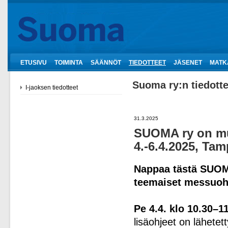
ETUSIVU
TOIMINTA
SÄÄNNÖT
TIEDOTTEET
JÄSENET
MATK
Suoma ry:n tiedotte
I-jaoksen tiedotteet
31.3.2025
SUOMA ry on mu
4.-6.4.2025, Tamp
Nappaa tästä SUOMA
teemaiset messuohj
Pe 4.4. klo 10.30–1
lisäohjeet on lähetet