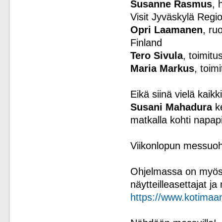
Susanne Rasmus
, 
Visit Jyväskylä Regi
Opri Laamanen
, ru
Finland
Tero Sivula
, toimitu
Maria Markus
, toim
Eikä siinä vielä kaik
Susani Mahadura
ke
matkalla kohti napapi
Viikonlopun messuo
Ohjelmassa on myös p
näytteilleasettajat j
https://www.kotimaan