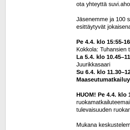
ota yhteyttä suvi.a
Jäsenemme ja 100 sy
esittäytyvät jokaise
Pe 4.4. klo 15:55-1
Kokkola: Tuhansien t
La 5.4. klo 10.45–1
Juurikkasaari
Su 6.4. klo 11.30–
Maaseutumatkailuyr
HUOM! Pe 4.4. klo 
ruokamatkailuteemai
tulevaisuuden ruokam
Mukana keskustelem