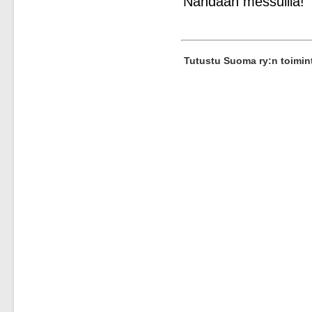
Nähdään messuilla!
Tutustu Suoma ry:n toimi